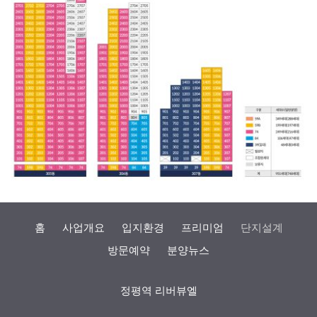
홈
사업개요
입지환경
프리미엄
단지설계
방문예약
분양뉴스
정평역 리버뷰엘