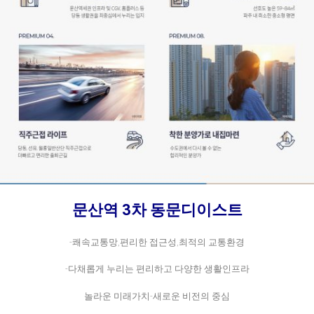
문산역 3차 동문디이스트
-쾌속교통망,편리한 접근성,최적의 교통환경
-다채롭게 누리는 편리하고 다양한 생활인프라
놀라운 미래가치-새로운 비전의 중심